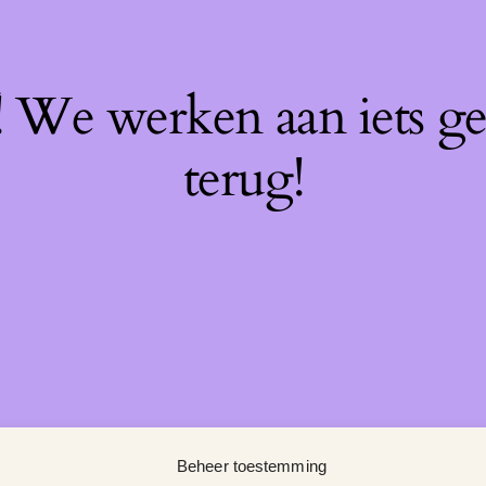
f! We werken aan iets g
terug!
Beheer toestemming