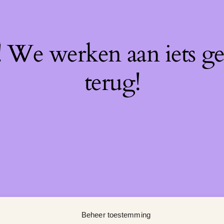
f! We werken aan iets g
terug!
Beheer toestemming